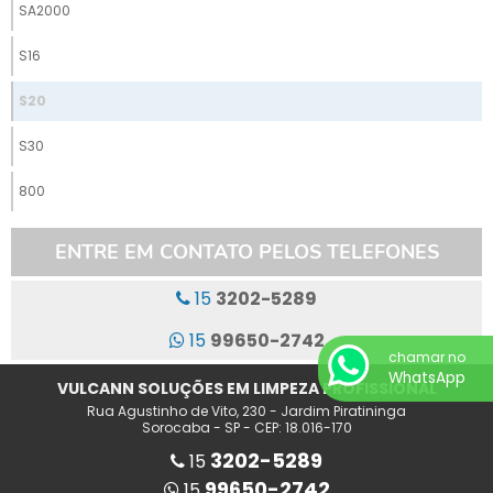
SA2000
S16
S20
S30
800
ENTRE EM CONTATO PELOS TELEFONES
15
3202-5289
15
99650-2742
chamar no
WhatsApp
VULCANN SOLUÇÕES EM LIMPEZA PROFISSIONAL
Rua Agustinho de Vito, 230 - Jardim Piratininga
Sorocaba - SP - CEP: 18.016-170
3202-5289
15
99650-2742
15