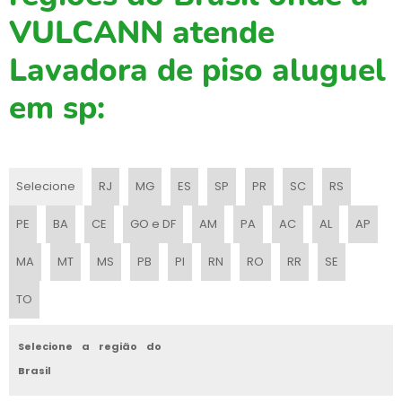
MANUTENÇÃO DE LAVADORAS INDUSTRIAIS
VULCANN atende
MANUTENÇÃO DE VARREDEIRA
Lavadora de piso aluguel
MAQUINA DE LAVAR PISO PROFISSIONAL
em sp:
MAQUINA DE LIMPAR GALPAO
MAQUINA DE LIMPEZA PISO
MAQUINA DE VARRER PISO
Selecione
RJ
MG
ES
SP
PR
SC
RS
MAQUINA DE VARRER PISO INDUSTRIAL
PE
BA
CE
GO e DF
AM
PA
AC
AL
AP
MAQUINA PARA LAVAR PISO
MA
MT
MS
PB
PI
RN
RO
RR
SE
MAQUINA PARA LAVAR PISO ALUGUEL
TO
MAQUINA PARA LAVAR PISO INDUSTRIAL
Selecione a região do
MAQUINAS VARREDEIRAS
Brasil