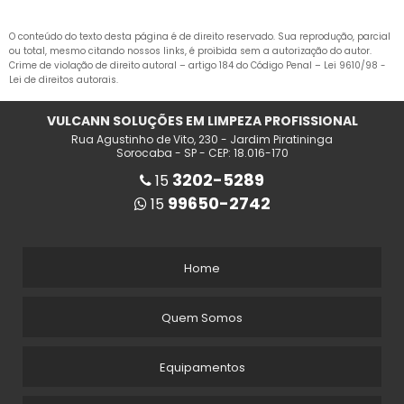
PEÇAS PARA MAQUINA DE LAVAR PISO
O conteúdo do texto desta página é de direito reservado. Sua reprodução, parcial
PEÇAS PARA VARREDEIRA TENNANT
ou total, mesmo citando nossos links, é proibida sem a autorização do autor.
Crime de violação de direito autoral – artigo 184 do Código Penal –
Lei 9610/98 -
PREÇO MAQUINA PARA LAVAR PISO
Lei de direitos autorais
.
SERVIÇO DE LIMPEZA DE PISO
VULCANN SOLUÇÕES EM LIMPEZA PROFISSIONAL
Rua Agustinho de Vito, 230 - Jardim Piratininga
VARREDEIRA AUTOMÁTICA
Sorocaba - SP - CEP: 18.016-170
3202-5289
15
VARREDEIRA DE PISO
99650-2742
15
VARREDEIRA DE PISO INDUSTRIAL
VARREDEIRA INDUSTRIAL
Home
VARREDEIRA MANUAL
Quem Somos
VARREDEIRA MANUAL DE PISO
Equipamentos
VARREDEIRA S20