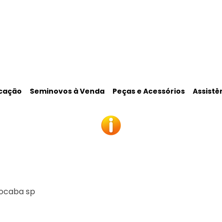
cação
Seminovos à Venda
Peças e Acessórios
Assistê
rocaba sp