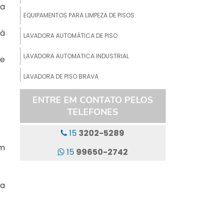
da
EQUIPAMENTOS PARA LIMPEZA DE PISOS
 à
LAVADORA AUTOMÁTICA DE PISO
LAVADORA AUTOMATICA INDUSTRIAL
 e
LAVADORA DE PISO BRAVA
LAVADORA DE PISO INDUSTRIAL
ENTRE EM CONTATO PELOS
TELEFONES
LAVADORA DE PISO INDUSTRIAL ALUGUEL
15
3202-5289
LAVADORA DE PISO INDUSTRIAL ECO
em
15
99650-2742
LAVADORA DE PISO INDUSTRIAL LOCAÇÃO
LAVADORA DE PISO LAVA E SECA
 a
LAVADORA DE PISO PROFISSIONAL
LAVADORA DE PISO T7