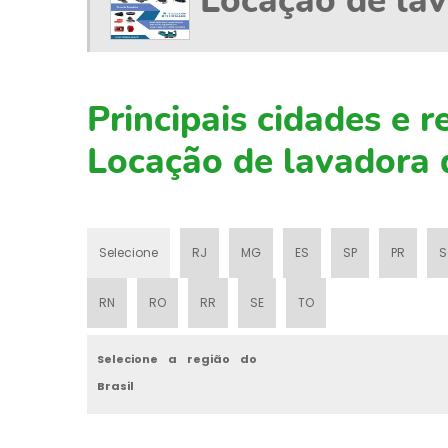
Locação de lav
Principais cidades e
Locação de lavadora d
Selecione
RJ
MG
ES
SP
PR
S
RN
RO
RR
SE
TO
Selecione a região do
Brasil