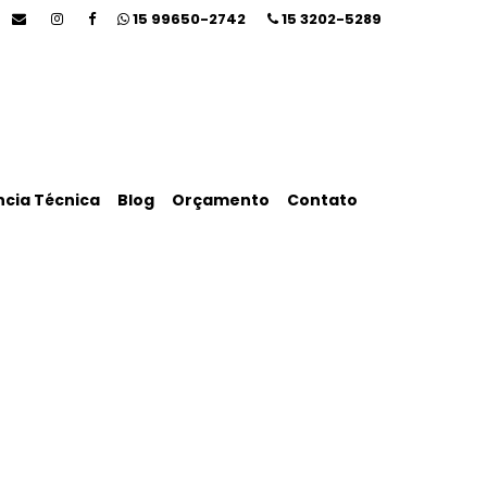
15
99650-2742
15
3202-5289
ncia Técnica
Blog
Orçamento
Contato