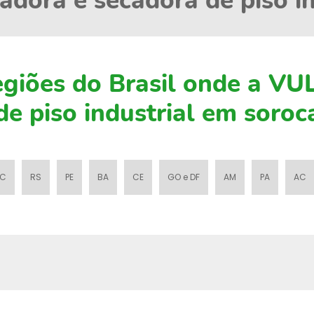
adora e secadora de piso in
 regiões do Brasil onde a 
e piso industrial em soroc
C
RS
PE
BA
CE
GO e DF
AM
PA
AC