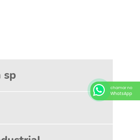
INDUSTRIAL
LOCAÇÃO DE VARREDEIRA
LOCAÇÃO DE VARREDEIRA INDUSTRIAL
MANUTENÇÃO DE LAVADORAS
MANUTENÇÃO DE LAVADORAS DE PISO
MANUTENÇÃO DE LAVADORAS INDUSTRIAIS
m sp
MANUTENÇÃO DE VARREDEIRA
chamar no
MAQUINA DE LAVAR PISO PROFISSIONAL
WhatsApp
MAQUINA DE LIMPAR GALPAO
MAQUINA DE LIMPEZA PISO
MAQUINA DE VARRER PISO