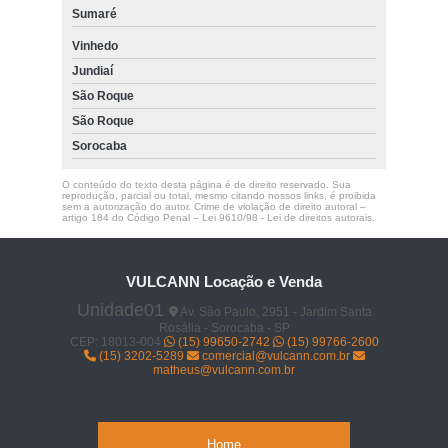
Sumaré
Vinhedo
Jundiaí
São Roque
São Roque
Sorocaba
O conteúdo do texto desta página é de direito reservado. Sua
reprodução, parcial ou total, mesmo citando nossos links, é proibida
sem a autorização do autor. Crime de violação de direito autoral –
artigo 184 do Código Penal –
Lei 9610/98 - Lei de direitos autorais
.
VULCANN Locação e Venda
Unidade01
Av. São Paulo, 2951 - Jardim Santa
Rosália - Sorocaba - SP
CEP: 18013-004
(15) 99650-2742
(15) 99766-2600
(15) 3202-5289
comercial@vulcann.com.br
matheus@vulcann.com.br
Home