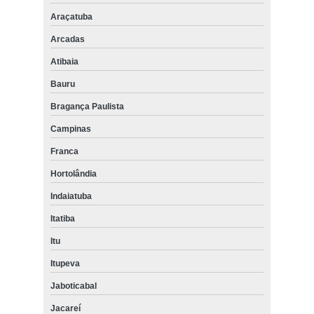
Araçatuba
Arcadas
Atibaia
Bauru
Bragança Paulista
Campinas
Franca
Hortolândia
Indaiatuba
Itatiba
Itu
Itupeva
Jaboticabal
Jacareí