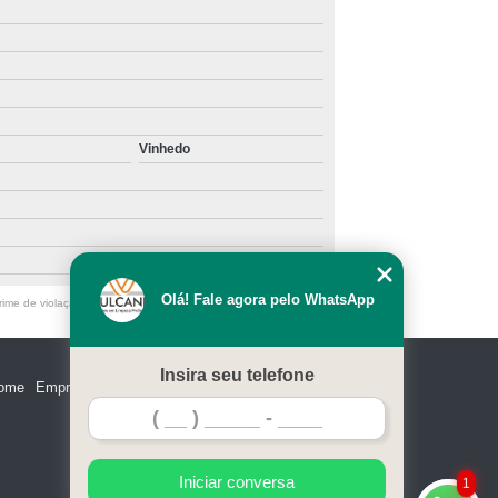
telefone de empresa de limpeza industrial Assis
 A300
Manutenção de Lavadora Alfa Brava
telefone de empresa de limpeza de galpão Jaboticabal
de Lavadora Alfa Tennant A5
contato de empresa de limpeza de galpão de shopping
nutenção de Lavadora Eco Clean
Itatiba
e Máquina de Lavadora de Piso
Vinhedo
contato de empresa de limpeza de galpão industrial
l de Máquina de Limpeza de Chão
Centro
e Máquina de Limpeza Industrial
telefone de empresa de limpeza profissional Campinas
Aluguel de Máquinas de Limpeza
empresa de produtos de limpeza industrial Itatiba
 de Máquinas de Limpeza Pesada
empresa de limpeza industrial endereço Araçoiaba da
Olá! Fale agora pelo WhatsApp
ime de violação de direito autoral – artigo 184 do Código Penal
Serra
uina de Lavar Piso Industrial
mpeza Pós Obra em Galpões
telefone de empresa de limpeza de galpão de shopping
Insira seu telefone
São Roque
ome
Empresa
Missão
Serviços
Contato
Mapa do site
alpão
Limpeza Pós Obra em Galpão Comercial
contato de empresa de limpeza profissional Hortolândia
ós Obra em Galpão Estacionamento
empresa de limpeza de galpão Paulínia
za Pós Obra em Galpão Indústria Têxtil
Iniciar conversa
1