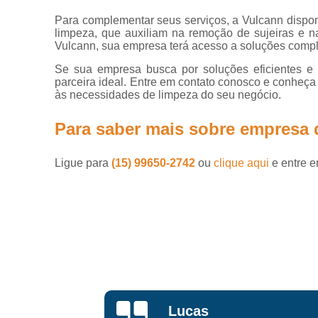
Equipam
Serviço de
Para complementar seus serviços, a Vulcann dispon
locação de
limpeza, que auxiliam na remoção de sujeiras e n
máquinas de
Vulcann, sua empresa terá acesso a soluções compl
limpeza
Se sua empresa busca por soluções eficientes e 
Varredeira
Equipa
parceira ideal. Entre em contato conosco e conheça
às necessidades de limpeza do seu negócio.
Lava
Lavador
Para saber mais sobre empresa d
Lava
Ligue para
(15) 99650-2742
ou
clique aqui
e entre e
Lavadora
Lav
Maria