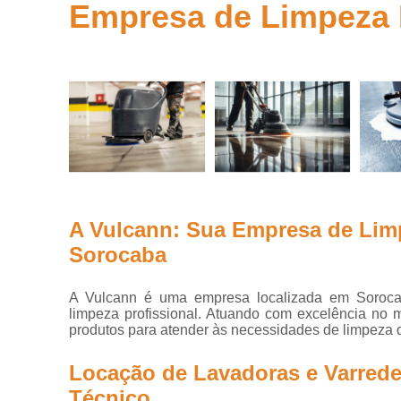
Empresa de Limpeza I
Alugu
Empresas de
máquinas de
Alugue
limpeza
Equipamentos
de limpeza
profissional
Lavadora alfa
Lavadora de
piso
Lavadora
A Vulcann: Sua Empresa de Limp
Dis
tennant
Sorocaba
Lavadoras de
piso
A Vulcann é uma empresa localizada em Sorocab
limpeza profissional. Atuando com excelência no
Lavadoras
produtos para atender às necessidades de limpeza
industriais
Limpeza de
Locação de Lavadoras e Varred
galpão
Técnico