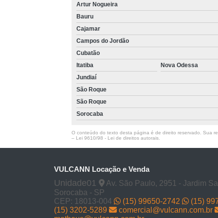
Artur Nogueira
Man
Bauru
Cajamar
Campos do Jordão
Cubatão
Itatiba
Nova Odessa
Jundiaí
São Roque
São Roque
Sorocaba
O conteúdo do texto desta página é de direito reservado. Sua rep
–
Lei 9610/98 - Lei de direitos autorais
.
VULCANN Locação e Venda
Limpeza
Unidade01
Av. São Paulo, 2951 - Jardim Sa
Sorocaba - SP
CEP: 18013-004
(15) 99650-2742
(15) 99
(15) 3202-5289
comercial@vulcann.com.br