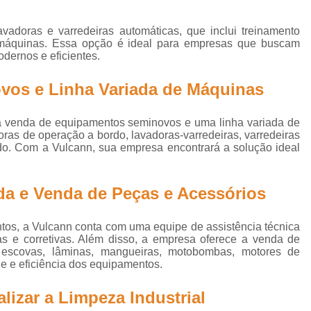
 para Limpeza de Piso Industrial
Disco para Limpeza de Po
Disco para Máquina de Limpeza
Disco Vermelho para Encer
adoras e varredeiras automáticas, que inclui treinamento
s máquinas. Essa opção é ideal para empresas que buscam
Empresa de Limpeza de Galpão de Shopping
Empres
dernos e eficientes.
presa de Limpeza de Obras
Empresa de Limpeza Industrial
os e Linha Variada de Máquinas
 de Limpeza Profissional
Empresa de Limpeza Pós Refor
a venda de equipamentos seminovos e uma linha variada de
Empresa de Produtos de Limpeza Industrial
Empresa E
ras de operação a bordo, lavadoras-varredeiras, varredeiras
Empresa Especializada em Limpeza Pós Obra
Empr
do. Com a Vulcann, sua empresa encontrará a solução ideal
Empresa de Equipamentos de Limpeza Industrial
E
ada e Venda de Peças e Acessórios
Empresa de Locação de Lavadora
Empresa de Lo
resa de Locação de Varredeira
Empresa de Máquina de La
tos, a Vulcann conta com uma equipe de assistência técnica
as e corretivas. Além disso, a empresa oferece a venda de
Fornecedor de Disco de Limpeza
Fornecedor de Di
, escovas, lâminas, mangueiras, motobombas, motores de
de e eficiência dos equipamentos.
Fornecedor de Máquinas de Limpeza
Fornecedor Máquina d
ento de Limpeza de Piso
Equipamento de Limpeza de Piso 
lizar a Limpeza Industrial