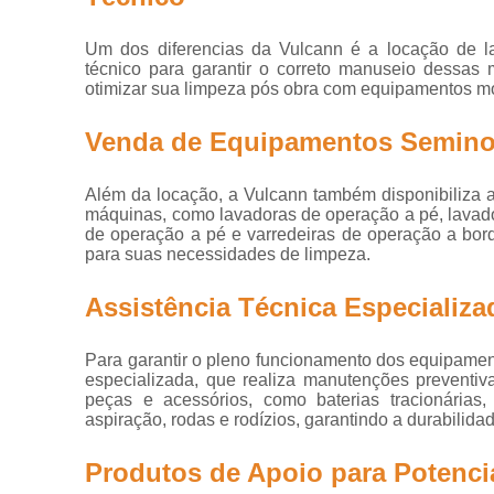
Locação de
Disco
lavadora alfa
Um dos diferencias da Vulcann é a locação de lav
Locação de
técnico para garantir o correto manuseio dessa
lavadoras
otimizar sua limpeza pós obra com equipamentos mo
Em
Locação de
Venda de Equipamentos Seminov
varredeira
Empresa
Manutenção
Além da locação, a Vulcann também disponibiliza 
de lavadora
máquinas, como lavadoras de operação a pé, lavado
de operação a pé e varredeiras de operação a bor
Serviço de
para suas necessidades de limpeza.
aluguel de
máquinas de
limpeza
Assistência Técnica Especializ
Serviço de
Emp
limpeza pós
Para garantir o pleno funcionamento dos equipamen
obra em
especializada, que realiza manutenções preventiv
galpões
peças e acessórios, como baterias tracionárias
aspiração, rodas e rodízios, garantindo a durabilida
Serviço de
limpeza pós
Equipam
Produtos de Apoio para Potencia
obra industrial