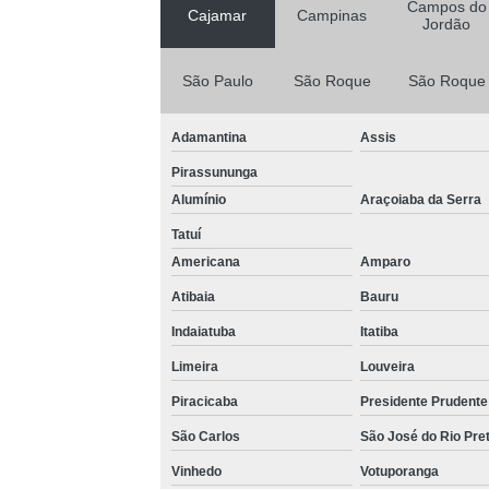
Campos do
Cajamar
Campinas
Jordão
Locação
Locação
São Paulo
São Roque
São Roque
Adamantina
Assis
Pirassununga
L
Alumínio
Araçoiaba da Serra
Tatuí
Locação
Americana
Amparo
Lo
Atibaia
Bauru
Loc
Indaiatuba
Itatiba
Loc
Limeira
Louveira
L
Piracicaba
Presidente Prudente
Lo
São Carlos
São José do Rio Pre
Vinhedo
Votuporanga