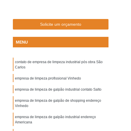
adora de Piso
Aluguel de Lavadora Industrial
raxante Concentrado
Desengraxante de Piso
axante Detergente para Piso Industrial
Solicite um orçamento
Limpeza Pesada de Piso
MENU
Desengraxante para Limpar Piso
a Máquinas Automáticas de Lavar Piso
contato de empresa de limpeza industrial pós obra São
striais
Disco de Limpeza Vermelho
Carlos
ica de Piso
Disco para Lavadora de Piso
empresa de limpeza profissional Vinhedo
iso 3m
Disco para Limpeza Preto
empresa de limpeza de galpão industrial contato Salto
 Cera
Disco Removedor em Nylon
empresa de limpeza de galpão de shopping endereço
 Piso Industrial
Disco de Limpeza 3m
Vinhedo
 Verde
Disco Lustrador Branco 3m
empresa de limpeza de galpão industrial endereço
Americana
iais
Disco para Limpeza de Galpão