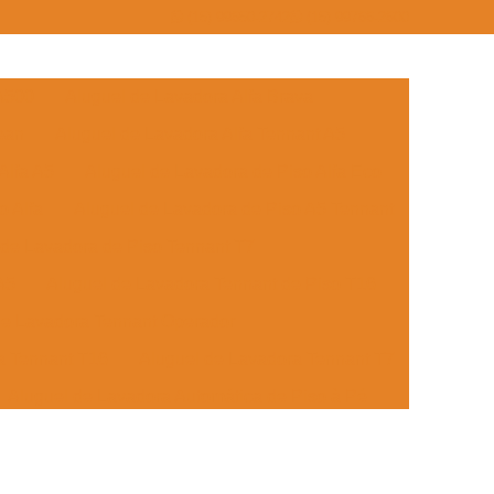
(15) 99650-2742
(15) 99766-2600
 A500
Aluguel de Lavadora Alfa Brava
ean
Aluguel de Lavadora Alfa Tennant A5
Alfa A5
Aluguel de Lavadora de Piso Alfa Eco
o Alfa
Aluguel de Lavadora de Piso A5 Tennant
 de Lavadora de Piso Tennant T7
A5
Aluguel de Lavadora Tennant de Piso T16
de Lavadora Tennant Operador
a Tennant T16
Aluguel de Lavadora Tennant T7
Aluguel de Lavadora Automática de Piso à Pé
Lavadora Automática de Piso Embarcada
Aluguel de Lavadora de Piso