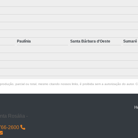
utenção de Lavadora Alfa A3
Manutenção de Lavadora Alfa
Manutenção de Lavadora Alfa Eco
Manutenção 
Manutenção de Lavadora de Piso Industrial Alfa
Ma
Aluguel de Equipamentos de Limpeza
Aluguel d
Paulínia
Santa Bárbara d'Oeste
Sumaré
Aluguel de Máquina de Lavar Piso Industrial
Alugue
Aluguel de Máquina de Limpeza de Piso
Aluguel d
Aluguel de Máquina para Limpeza de Piso Industrial
Aluguel de Máquinas de Limpeza Industrial
Aluguel
rodução, parcial ou total, mesmo citando nossos links, é proibida sem a autorização do autor. Cr
Aluguel de Máquinas para Limpeza
Aluguel Máq
Empresa de Limpeza Pós Obra em Galpão
Li
H
 Pós Obra em Galpões Industriais
Limpeza Pós Obra em G
nta Rosália -
Limpeza Pós Obra em Galpão de Shopping
Limpeza P
766-2600
Limpeza Pós Obra em Galpão Indústria Alimentícia
Limpe