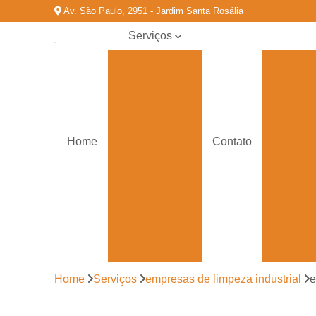
Av. São Paulo, 2951 - Jardim Santa Rosália
Serviços
Aluguel de
lavadora alfa
Al
Aluguel de
Alugue
lavadora
tennant
Aluguel 
Home
Contato
Aluguel de
lavadoras
Alugu
Desengraxante
Disco para
limpeza
Aluguel 
Discos de
Alug
limpeza
Home
Serviços
empresas de limpeza industrial
e
Empresas de
limpeza
industrial