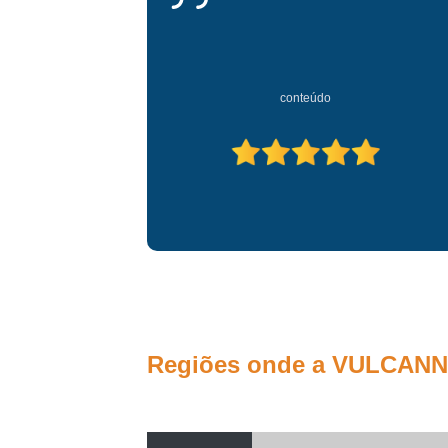
Máq
Máquin
conteúdo
Máqui
Máqui
Má
Regiões onde a VULCANN 
Limpez
Li