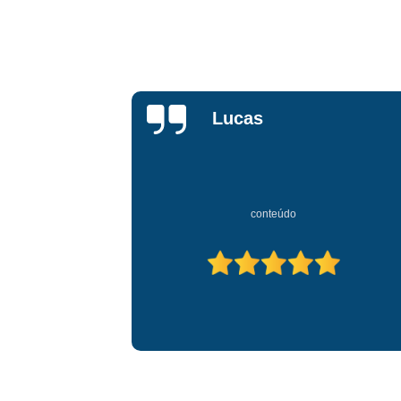
Locação de
Disco
lavadora alfa
Locação de
lavadoras
Em
Locação de
Maria
varredeira
Empresa
Manutenção
de lavadora
Serviço de
aluguel de
conteúdo
máquinas de
limpeza
Serviço de
Emp
limpeza pós
obra em
galpões
Serviço de
limpeza pós
Equipam
obra industrial