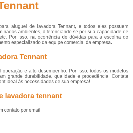
 Tennant
el de Lavadora de Piso Tennant
Aluguel de Lavadora e Sec
l de Lavadora Tennant
Aluguel Lavadora de Piso
Deseng
Desengraxante Detergente para Limpeza de Piso
Desengr
para aluguel de lavadora Tennant, e todos eles possuem
erminados ambientes, diferenciando-se por sua capacidade de
Desengraxante Industrial
Desengraxante 
 etc. Por isso, na ocorrência de dúvidas para a escolha do
mento especializado da equipe comercial da empresa.
Desengraxante para Lavadora Automáticas de Piso
Desengraxante para Limpeza de Piso
Desengraxante par
vadora Tennant
Desengraxante para Piso
Desengraxante para Pisos Indu
cil operação e alto desempenho. Por isso, todos os modelos
co para Enceradeira Industrial
Disco para Lavadora Automát
am grande durabilidade, qualidade e procedência. Contate
nt ideal às necessidades de sua empresa!
Disco para Limpeza de Piso
Disco para Limpeza de P
e lavadora tennant
Disco para Limpeza Profissional
Disco Removedor de
Disco Removedor para Enceradeira
Discos para Lavadora de
m contato por email.
Disco de Limpeza para Enceradeira
Disco de Limpeza
Disco para Enceradeira
Disco para Enceradeiras Industr