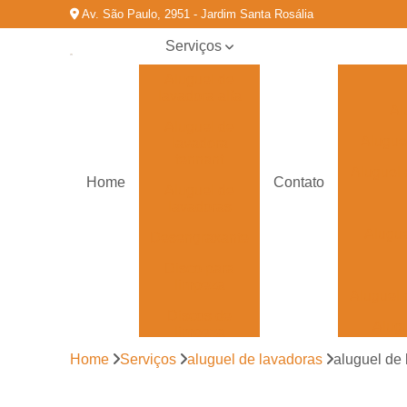
Av. São Paulo, 2951 - Jardim Santa Rosália
Serviços
Aluguel de
lavadora alfa
Al
Aluguel de
Alugue
lavadora
tennant
Aluguel 
Home
Contato
Aluguel de
lavadoras
Alugu
Desengraxante
Disco para
limpeza
Aluguel 
Discos de
Alug
limpeza
Home
Serviços
aluguel de lavadoras
aluguel de 
Empresas de
limpeza
industrial