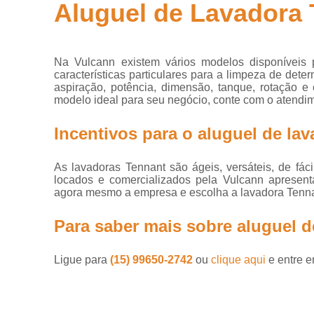
Aluguel de Lavadora
Alugu
Empresas de
máquinas de
Alugue
limpeza
Na Vulcann existem vários modelos disponíveis 
Equipamentos
características particulares para a limpeza de det
de limpeza
aspiração, potência, dimensão, tanque, rotação e
profissional
modelo ideal para seu negócio, conte com o atendi
Lavadora alfa
Incentivos para o aluguel de la
Lavadora de
piso
As lavadoras Tennant são ágeis, versáteis, de fá
Lavadora
Dis
locados e comercializados pela Vulcann apresent
tennant
agora mesmo a empresa e escolha a lavadora Tenna
Lavadoras de
Para saber mais sobre aluguel d
piso
Lavadoras
industriais
Ligue para
(15) 99650-2742
ou
clique aqui
e entre e
Limpeza de
galpão