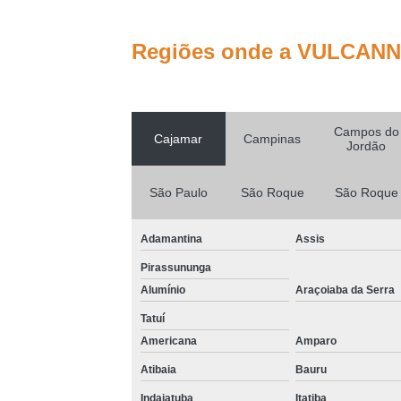
Equipam
Serviço de
locação de
máquinas de
Regiões onde a VULCANN 
limpeza
Varredeira
Equipa
Lava
Campos do
Cajamar
Campinas
Jordão
Lavador
Lava
São Paulo
São Roque
São Roque
Adamantina
Assis
Pirassununga
Alumínio
Araçoiaba da Serra
Tatuí
Lavadora
Americana
Amparo
Lav
Atibaia
Bauru
Indaiatuba
Itatiba