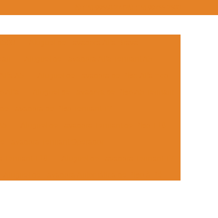
(15) 99650-2742
(15) 99766-2600
 A500
Aluguel de Lavadora Alfa Brava
ean
Aluguel de Lavadora Alfa Tennant A5
Alfa A5
Aluguel de Lavadora de Piso Alfa Eco
o Alfa
Aluguel de Lavadora de Piso A5 Tennant
 de Lavadora de Piso Tennant T7
A5
Aluguel de Lavadora Tennant de Piso T16
de Lavadora Tennant Operador
a Tennant T16
Aluguel de Lavadora Tennant T7
Aluguel de Lavadora Automática de Piso à Pé
Lavadora Automática de Piso Embarcada
Aluguel de Lavadora de Piso