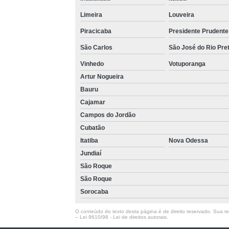
Máq
Limeira
Louveira
Piracicaba
Presidente Prudente
Máquin
São Carlos
São José do Rio Pre
Vinhedo
Votuporanga
Máqui
Artur Nogueira
Máqui
Bauru
Má
Cajamar
Campos do Jordão
Cubatão
Itatiba
Nova Odessa
Jundiaí
São Roque
São Roque
Limpez
Sorocaba
Li
O conteúdo do texto desta página é de direito reservado. Sua rep
–
Lei 9610/98 - Lei de direitos autorais
.